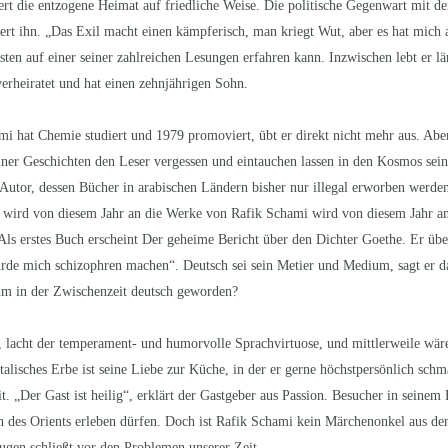
ert die entzogene Heimat auf friedliche Weise. Die politische Gegenwart mit d
rt ihn. „Das Exil macht einen kämpferisch, man kriegt Wut, aber es hat mich au
n auf einer seiner zahlreichen Lesungen erfahren kann. Inzwischen lebt er län
verheiratet und hat einen zehnjährigen Sohn.
i hat Chemie studiert und 1979 promoviert, übt er direkt nicht mehr aus. Aber
ner Geschichten den Leser vergessen und eintauchen lassen in den Kosmos sein
utor, dessen Bücher in arabischen Ländern bisher nur illegal erworben werde
 wird von diesem Jahr an die Werke von Rafik Schami wird von diesem Jahr a
Als erstes Buch erscheint Der geheime Bericht über den Dichter Goethe. Er über
ürde mich schizophren machen“. Deutsch sei sein Metier und Medium, sagt er d
hm in der Zwischenzeit deutsch geworden?
lacht der temperament- und humorvolle Sprachvirtuose, und mittlerweile wäre
ntalisches Erbe ist seine Liebe zur Küche, in der er gerne höchstpersönlich sch
it. „Der Gast ist heilig“, erklärt der Gastgeber aus Passion. Besucher in sein
 des Orients erleben dürfen. Doch ist Rafik Schami kein Märchenonkel aus d
Augen schließt vor den Problemen unserer Zeit.