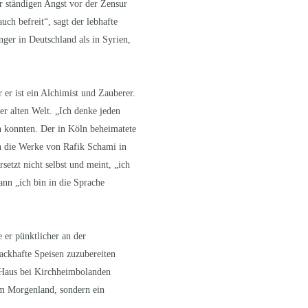
er ständigen Angst vor der Zensur
ch befreit“, sagt der lebhafte
ger in Deutschland als in Syrien,
 er ist ein Alchimist und Zauberer.
er alten Welt. „Ich denke jeden
n konnten. Der in Köln beheimatete
n die Werke von Rafik Schami in
setzt nicht selbst und meint, „ich
ann „ich bin in die Sprache
 er pünktlicher an der
mackhafte Speisen zuzubereiten
em Haus bei Kirchheimbolanden
em Morgenland, sondern ein