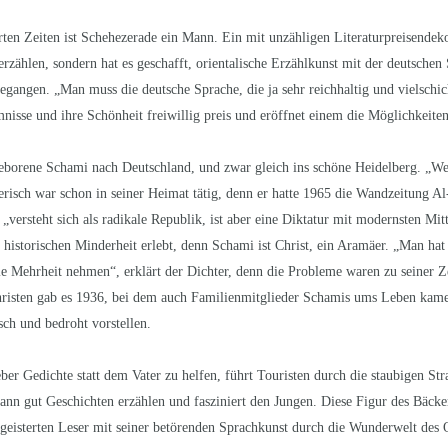
ten Zeiten ist Schehezerade ein Mann. Ein mit unzähligen Literaturpreisendeko
rzählen, sondern hat es geschafft, orientalische Erzählkunst mit der deutschen
egangen. „Man muss die deutsche Sprache, die ja sehr reichhaltig und vielschich
mnisse und ihre Schönheit freiwillig preis und eröffnet einem die Möglichkeit
borene Schami nach Deutschland, und zwar gleich ins schöne Heidelberg. „We
llerisch war schon in seiner Heimat tätig, denn er hatte 1965 die Wandzeitung 
, „versteht sich als radikale Republik, ist aber eine Diktatur mit modernsten Mit
r historischen Minderheit erlebt, denn Schami ist Christ, ein Aramäer. „Man hat
 Mehrheit nehmen“, erklärt der Dichter, denn die Probleme waren zu seiner Zeit
Christen gab es 1936, bei dem auch Familienmitglieder Schamis ums Leben kam
sch und bedroht vorstellen.
ber Gedichte statt dem Vater zu helfen, führt Touristen durch die staubigen Str
kann gut Geschichten erzählen und fasziniert den Jungen. Diese Figur des Bäck
eisterten Leser mit seiner betörenden Sprachkunst durch die Wunderwelt des O