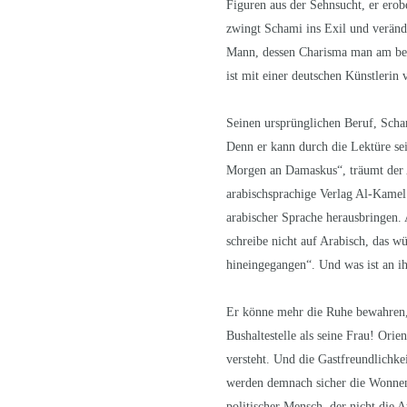
Figuren aus der Sehnsucht, er erob
zwingt Schami ins Exil und verände
Mann, dessen Charisma man am beste
ist mit einer deutschen Künstlerin 
Seinen ursprünglichen Beruf, Scham
Denn er kann durch die Lektüre sei
Morgen an Damaskus“, träumt der A
arabischsprachige Verlag Al-Kamel
arabischer Sprache herausbringen. 
schreibe nicht auf Arabisch, das w
hineingegangen“. Und was ist an i
Er könne mehr die Ruhe bewahren, 
Bushaltestelle als seine Frau! Orie
versteht. Und die Gastfreundlichke
werden demnach sicher die Wonnen
politischer Mensch, der nicht die 