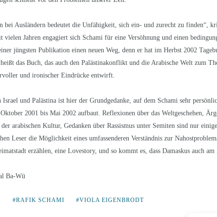
bei Ausländern bedeutet die Unfähigkeit, sich ein- und zurecht zu finden“, krit
it vielen Jahren engagiert sich Schami für eine Versöhnung und einen bedingung
 seiner jüngsten Publikation einen neuen Weg, denn er hat im Herbst 2002 Tage
 heißt das Buch, das auch den Palästinakonflikt und die Arabische Welt zum T
voller und ironischer Eindrücke entwirft.
Israel und Palästina ist hier der Grundgedanke, auf dem Schami sehr persönli
ktober 2001 bis Mai 2002 aufbaut. Reflexionen über das Weltgeschehen, Ärge
r der arabischen Kultur, Gedanken über Rassismus unter Semiten sind nur eini
en Leser die Möglichkeit eines umfassenderen Verständnis zur Nahostproblema
Heimatstadt erzählen, eine Lovestory, und so kommt es, dass Damaskus auch am 
tal Ba-Wü
S
RAFIK SCHAMI
VIOLA EIGENBRODT