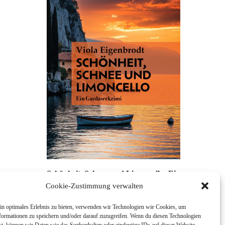
Schönheit, Schnee und Limoncello: Ein
Lindis u
Gardaseekrimi
Cookie-Zustimmung verwalten
in optimales Erlebnis zu bieten, verwenden wir Technologien wie Cookies, um
formationen zu speichern und/oder darauf zuzugreifen. Wenn du diesen Technologien