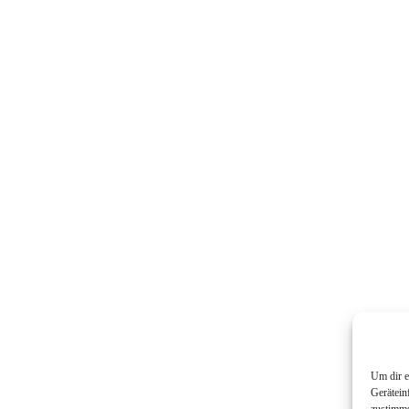
Um dir e
Gerätein