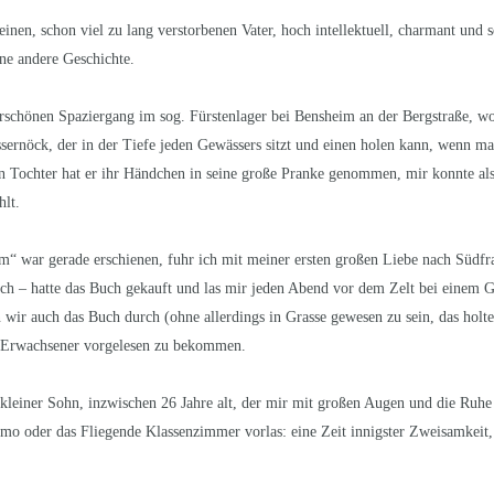
inen, schon viel zu lang verstorbenen Vater, hoch intellektuell, charmant und 
ine andere Geschichte.
rschönen Spaziergang im sog. Fürstenlager bei Bensheim an der Bergstraße, 
ernöck, der in der Tiefe jeden Gewässers sitzt und einen holen kann, wenn ma
 Tochter hat er ihr Händchen in seine große Pranke genommen, mir konnte also
hlt.
um“ war gerade erschienen, fuhr ich mit meiner ersten großen Liebe nach Südfr
sch – hatte das Buch gekauft und las mir jeden Abend vor dem Zelt bei einem G
 wir auch das Buch durch (ohne allerdings in Grasse gewesen zu sein, das holte
 Erwachsener vorgelesen zu bekommen.
 kleiner Sohn, inzwischen 26 Jahre alt, der mir mit großen Augen und die Ruhe
 oder das Fliegende Klassenzimmer vorlas: eine Zeit innigster Zweisamkeit, d