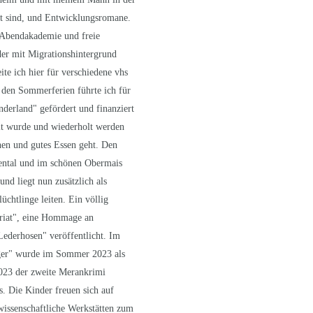
elt sind, und Entwicklungsromane.
 Abendakademie und freie
er mit Migrationshintergrund
eite ich hier für verschiedene vhs
 den Sommerferien führte ich für
derland" gefördert und finanziert
lt wurde und wiederholt werden
en und gutes Essen geht. Den
tental und im schönen Obermais
nd liegt nun zusätzlich als
üchtlinge leiten. Ein völlig
ariat", eine Hommage an
Lederhosen" veröffentlicht. Im
äger" wurde im Sommer 2023 als
2023 der zweite Merankrimi
. Die Kinder freuen sich auf
wissenschaftliche Werkstätten zum