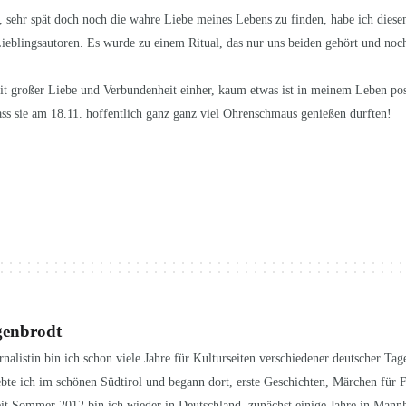
e, sehr spät doch noch die wahre Liebe meines Lebens zu finden, habe ich dies
eblingsautoren. Es wurde zu einem Ritual, das nur uns beiden gehört und noc
t großer Liebe und Verbundenheit einher, kaum etwas ist in meinem Leben posi
ass sie am 18.11. hoffentlich ganz ganz viel Ohrenschmaus genießen durften!
genbrodt
urnalistin bin ich schon viele Jahre für Kulturseiten verschiedener deutscher Ta
ebte ich im schönen Südtirol und begann dort, erste Geschichten, Märchen für 
eit Sommer 2012 bin ich wieder in Deutschland, zunächst einige Jahre in Ma