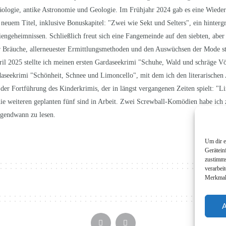
logie, antike Astronomie und Geologie. Im Frühjahr 2024 gab es eine Wieder
euem Titel, inklusive Bonuskapitel: "Zwei wie Sekt und Selters", ein hinter
iengeheimnissen. Schließlich freut sich eine Fangemeinde auf den siebten, aber
r Bräuche, allerneuester Ermittlungsmethoden und den Auswüchsen der Mode s
il 2025 stellte ich meinen ersten Gardaseekrimi "Schuhe, Wald und schräge Vög
aseekrimi "Schönheit, Schnee und Limoncello", mit dem ich den literarischen 
er Fortführung des Kinderkrimis, der in längst vergangenen Zeiten spielt: "Li
die weiteren geplanten fünf sind in Arbeit. Zwei Screwball-Komödien habe ich z
irgendwann zu lesen.
Um dir e
Gerätein
zustimms
verarbei
Merkmale
A