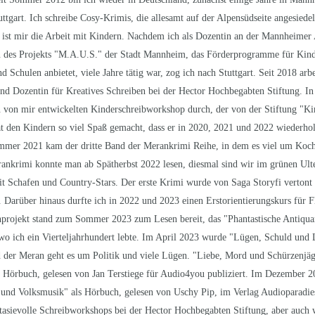
ttgart. Ich schreibe Cosy-Krimis, die allesamt auf der Alpensüdseite angesied
 ist mir die Arbeit mit Kindern. Nachdem ich als Dozentin an der Mannheimer
n des Projekts "M.A.U.S." der Stadt Mannheim, das Förderprogramme für Kind
d Schulen anbietet, viele Jahre tätig war, zog ich nach Stuttgart. Seit 2018 arb
nd Dozentin für Kreatives Schreiben bei der Hector Hochbegabten Stiftung. In
n von mir entwickelten Kinderschreibworkshop durch, der von der Stiftung "Kin
t den Kindern so viel Spaß gemacht, dass er in 2020, 2021 und 2022 wiederho
mmer 2021 kam der dritte Band der Merankrimi Reihe, in dem es viel um Koch
ankrimi konnte man ab Spätherbst 2022 lesen, diesmal sind wir im grünen Ul
t Schafen und Country-Stars. Der erste Krimi wurde von Saga Storyfi vertont u
 Darüber hinaus durfte ich in 2022 und 2023 einen Erstorientierungskurs für Fl
projekt stand zum Sommer 2023 zum Lesen bereit, das "Phantastische Antiqu
wo ich ein Vierteljahrhundert lebte. Im April 2023 wurde "Lügen, Schuld und 
d der Meran geht es um Politik und viele Lügen. "Liebe, Mord und Schürzenj
 Hörbuch, gelesen von Jan Terstiege für Audio4you publiziert. Im Dezember 
 und Volksmusik" als Hörbuch, gelesen von Uschy Pip, im Verlag Audioparadies
tasievolle Schreibworkshops bei der Hector Hochbegabten Stiftung, aber auch 