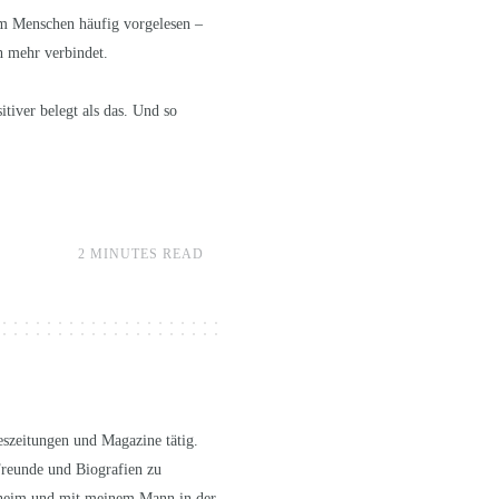
em Menschen häufig vorgelesen –
h mehr verbindet.
tiver belegt als das. Und so
2 MINUTES READ
geszeitungen und Magazine tätig.
Freunde und Biografien zu
nnheim und mit meinem Mann in der