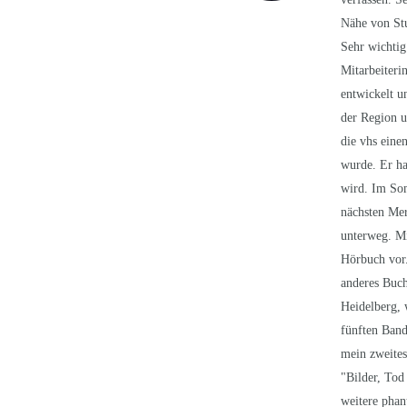
Nähe von Stu
Sehr wichtig
Mitarbeiteri
entwickelt un
der Region u
die vhs eine
wurde. Er ha
wird. Im So
nächsten Mer
unterweg. Mi
Hörbuch vor.
anderes Buch
Heidelberg, 
fünften Ban
mein zweites
"Bilder, Tod
weitere phan